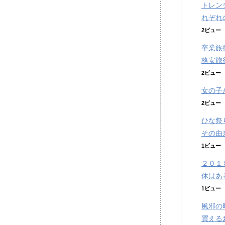
トレン
れぞれ
2ビュー
卒業旅
格安旅
2ビュー
女の子
2ビュー
ひな祭
その由
1ビュー
２０１
休はあ
1ビュー
風邪の
買える