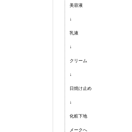
美容液
↓
乳液
↓
クリーム
↓
日焼け止め
↓
化粧下地
メークへ