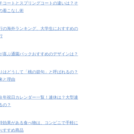
チコートとスプリングコートの違いは？そ
の着こなし術
行の海外ランキング、大学生におすすめの
行
が喜ぶ通園バックおすすめのデザインは？
りはどうして「桃の節句」と呼ばれるの？
来と理由
８年祝日カレンダー一覧！連休は？大型連
るの？
時効果がある食べ物は、コンビニで手軽に
おすすめ商品