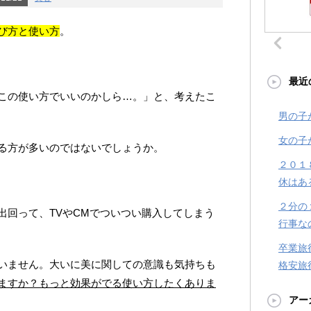
び方と使い方
。
最近
この使い方でいいのかしら…。」と、考えたこ
男の子
女の子
える方が多いのではないでしょうか。
２０１
休はあ
２分の
出回って、TVやCMでついつい購入してしまう
行事な
卒業旅
いません。大いに美に関しての意識も気持ちも
格安旅
ますか？もっと効果がでる使い方したくありま
アー