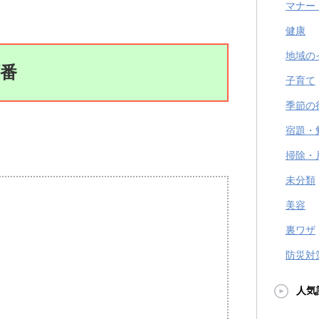
マナー
健康
地域の
番
子育て
季節の
宿題・
掃除・
未分類
美容
裏ワザ
防災対
人気