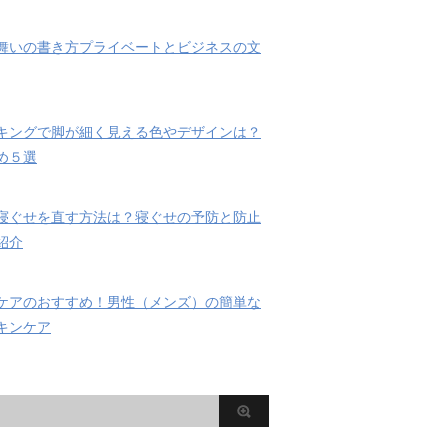
舞いの書き方プライベートとビジネスの文
キングで脚が細く見える色やデザインは？
め５選
寝ぐせを直す方法は？寝ぐせの予防と防止
紹介
ケアのおすすめ！男性（メンズ）の簡単な
キンケア