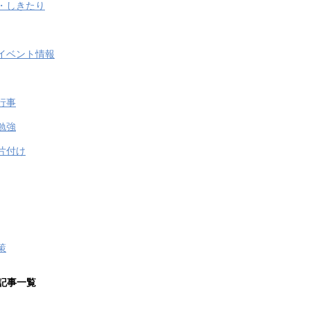
・しきたり
イベント情報
行事
勉強
片付け
策
記事一覧