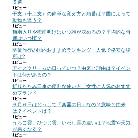
５選
1ビュー
干支（十二支）の簡単な覚え方と順番は？国によって
動物も違う？
1ビュー
梅雨入りや梅雨明けはいつ誰が決めるの？平均的な時
期はいつ頃？
1ビュー
卒業旅行の国内おすすめランキング、人気で格安な場
所は?
1ビュー
アイスクリームの日っていつ？由来と理由は？イベン
トは何があるの？
1ビュー
折りたたみ日傘の便利な使い方、女性に人気のおすす
めブランド
1ビュー
６月６日はどうして「楽器の日」なの？意味と由来
は？イベントは？
1ビュー
うろこ雲、ひつじ雲、いわし雲の違いは？地震や天気
が悪くなる？
1ビュー