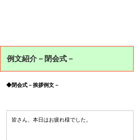
例文紹介－閉会式－
◆閉会式－挨拶例文－
皆さん、本日はお疲れ様でした。