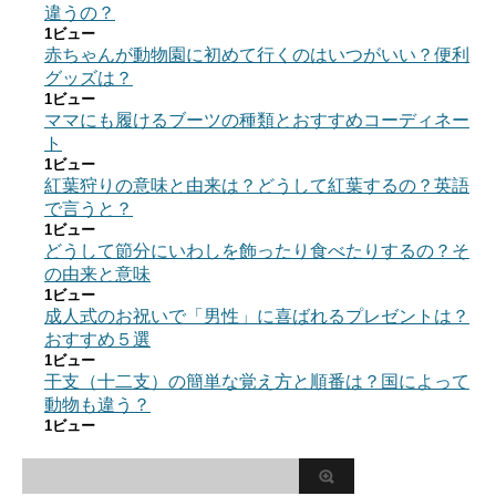
違うの？
1ビュー
赤ちゃんが動物園に初めて行くのはいつがいい？便利
グッズは？
1ビュー
ママにも履けるブーツの種類とおすすめコーディネー
ト
1ビュー
紅葉狩りの意味と由来は？どうして紅葉するの？英語
で言うと？
1ビュー
どうして節分にいわしを飾ったり食べたりするの？そ
の由来と意味
1ビュー
成人式のお祝いで「男性」に喜ばれるプレゼントは？
おすすめ５選
1ビュー
干支（十二支）の簡単な覚え方と順番は？国によって
動物も違う？
1ビュー