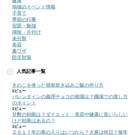
健康
地域のイベント情報
子育て
季節の行事
宿題・勉強
掃除・片付け
未分類
美容
裏ワザ
防災対策
人気記事一覧
きのこを使った簡単炊き込みご飯の作り方
1ビュー
バレンタインの義理チョコの相場は？職場での渡し方
のポイント
1ビュー
甘酢の効能は？ダイエット・美容や健康に良いらしい
けど効果はあるの？
1ビュー
２０１７年の寒の入りはいつから？大寒は何日？毎年