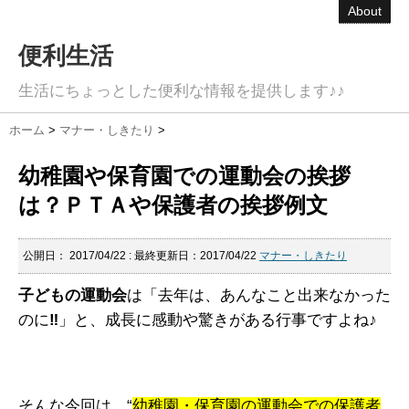
About
便利生活
生活にちょっとした便利な情報を提供します♪♪
ホーム
>
マナー・しきたり
>
幼稚園や保育園での運動会の挨拶
は？ＰＴＡや保護者の挨拶例文
公開日：
2017/04/22
: 最終更新日：2017/04/22
マナー・しきたり
子どもの運動会
は「去年は、あんなこと出来なかった
のに
‼
」と、成長に感動や驚きがある行事ですよね♪
そんな今回は、“
幼稚園・保育園の運動会での保護者