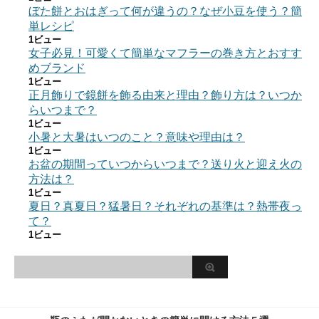
ぼた餅とおはぎって何が違うの？なぜ小豆を使う？簡
単レシピ
1ビュー
女子必見！可愛くて簡単なマフラーの巻き方とおすす
めブランド
1ビュー
正月飾りで鏡餅を飾る由来と理由？飾り方は？いつか
らいつまで？
1ビュー
小暑と大暑はいつのこと？意味や理由は？
1ビュー
お盆の期間っていつからいつまで？送り火と迎え火の
方法は？
1ビュー
夏日？真夏日？猛暑日？それぞれの基準は？熱帯夜っ
て？
1ビュー