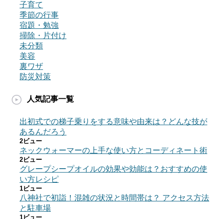
子育て
季節の行事
宿題・勉強
掃除・片付け
未分類
美容
裏ワザ
防災対策
人気記事一覧
出初式での梯子乗りをする意味や由来は？どんな技が
あるんだろう
2ビュー
ネックウォーマーの上手な使い方とコーディネート術
2ビュー
グレープシープオイルの効果や効能は？おすすめの使
い方レシピ
1ビュー
八神社で初詣！混雑の状況と時間帯は？ アクセス方法
と駐車場
1ビュー