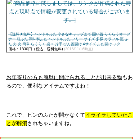
【送料★無料】ハンドルふた 小さなキャップまで 固い蓋 らくらくオープ
ナー 瓶ふた 調味料ふた ハンドルふた フリー サイズ 多様 カラフル 瓶 ふ
た 力 女 簡単 らくらく 楽々 片手 びん蓋開け 4サイズ ふた開け フタ
価格：1830円（税込、送料無料)
(2016/11/16時点)
お年寄りの方も簡単に開けられることが出来る物
もあ
るので、便利なアイテムですよね！
これで、ビンのふたが開かなくて
イライラしていたこ
とが解消
されちゃいますね。