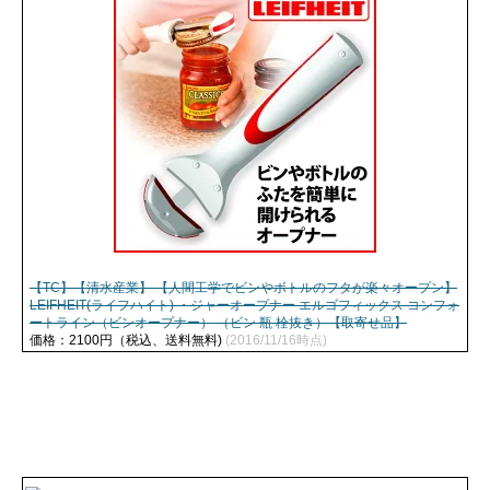
【TC】【清水産業】 【人間工学でビンやボトルのフタが楽々オープン】
LEIFHEIT(ライフハイト) ・ジャーオープナー エルゴフィックス コンフォ
ートライン（ビンオープナー） （ビン 瓶 栓抜き）【取寄せ品】
価格：2100円（税込、送料無料)
(2016/11/16時点)