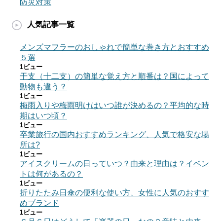
防災対策
人気記事一覧
メンズマフラーのおしゃれで簡単な巻き方とおすすめ
５選
1ビュー
干支（十二支）の簡単な覚え方と順番は？国によって
動物も違う？
1ビュー
梅雨入りや梅雨明けはいつ誰が決めるの？平均的な時
期はいつ頃？
1ビュー
卒業旅行の国内おすすめランキング、人気で格安な場
所は?
1ビュー
アイスクリームの日っていつ？由来と理由は？イベン
トは何があるの？
1ビュー
折りたたみ日傘の便利な使い方、女性に人気のおすす
めブランド
1ビュー