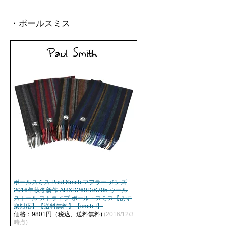
・ポールスミス
ポールスミス Paul Smith マフラー メンズ
2016年秋冬新作 ARXD260D/S705 ウール
ストール ストライプ ポール・スミス【あす
楽対応】【送料無料】【smtb-f】
価格：9801円（税込、送料無料)
(2016/12/3
時点)