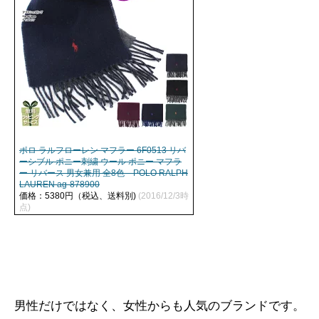
ポロ ラルフローレン マフラー 6F0513 リバ
ーシブル ポニー刺繍 ウール ポニー マフラ
ー リバース 男女兼用 全8色 POLO RALPH
LAUREN ag-878900
価格：5380円（税込、送料別)
(2016/12/3時
点)
男性だけではなく、女性からも人気のブランドです。