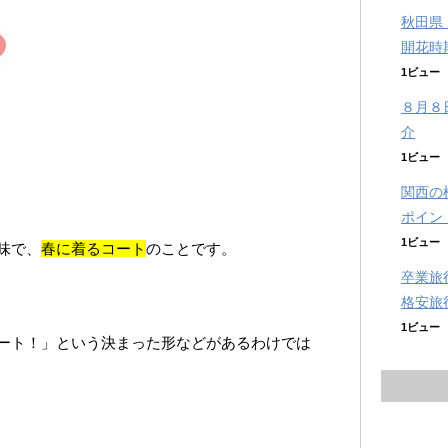
秋田県
開花時
1ビュー
８月８
介
1ビュー
関西の
ポイン
1ビュー
味で、
春に着るコート
のことです。
卒業旅
格安旅
1ビュー
ート！」という決まった形などがあるわけでは