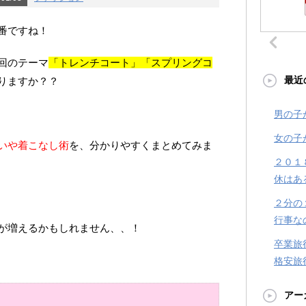
番ですね！
回のテーマ
「トレンチコート」「スプリングコ
最近
りますか？？
男の子
女の子
いや着こなし術
を、分かりやすくまとめてみま
２０１
休はあ
２分の
行事な
が増えるかもしれません、、！
卒業旅
格安旅
アー