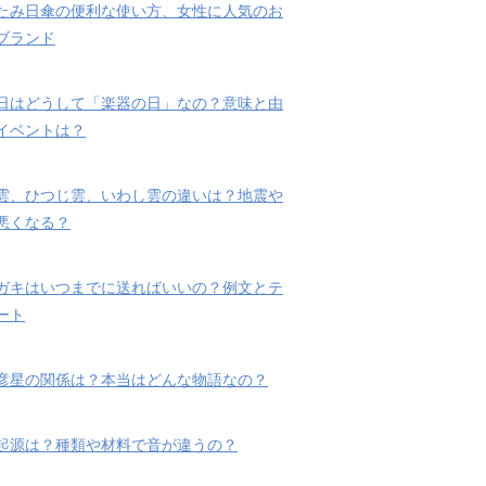
たみ日傘の便利な使い方、女性に人気のお
ブランド
日はどうして「楽器の日」なの？意味と由
イベントは？
雲、ひつじ雲、いわし雲の違いは？地震や
悪くなる？
ガキはいつまでに送ればいいの？例文とテ
ート
彦星の関係は？本当はどんな物語なの？
起源は？種類や材料で音が違うの？