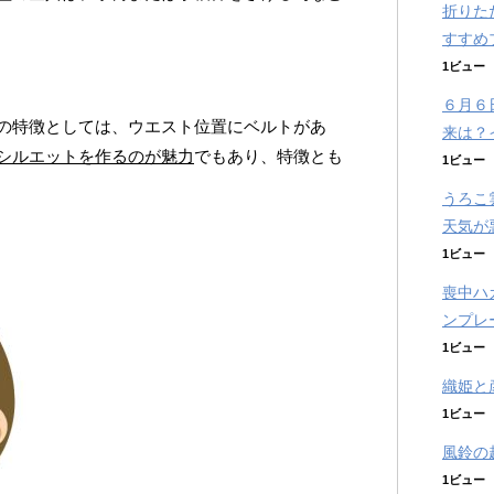
折りた
すすめ
1ビュー
６月６
の特徴としては、ウエスト位置にベルトがあ
来は？
シルエットを作るのが魅力
でもあり、特徴とも
1ビュー
うろこ
天気が
1ビュー
喪中ハ
ンプレ
1ビュー
織姫と
1ビュー
風鈴の
1ビュー