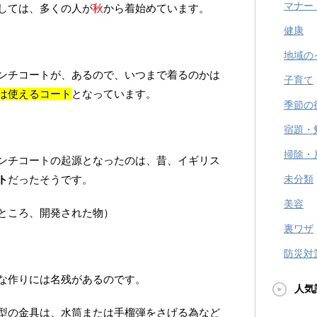
マナー
しては、多くの人が
秋
から着始めています。
健康
地域の
ンチコートが、あるので、いつまで着るのかは
子育て
は使えるコート
となっています。
季節の
宿題・
掃除・
ンチコートの起源となったのは、昔、イギリス
ト
だったそうです。
未分類
美容
ところ、開発された物）
裏ワザ
防災対
な作りには名残があるのです。
人気
型の金具は、水筒または手榴弾をさげる為など