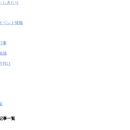
・しきたり
イベント情報
行事
勉強
片付け
策
記事一覧