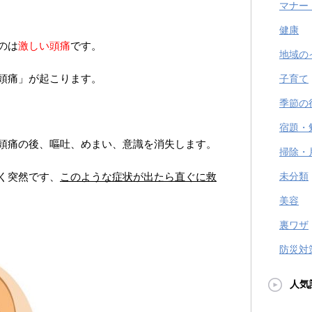
マナー
健康
のは
激しい頭痛
です。
地域の
頭痛」が起こります。
子育て
季節の
宿題・
頭痛の後、嘔吐、めまい、意識を消失します。
掃除・
く突然です、
このような症状が出たら直ぐに救
未分類
美容
裏ワザ
防災対
人気