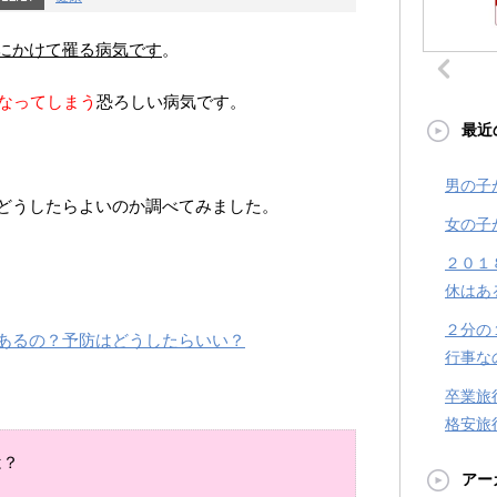
にかけて罹る病気です
。
くなってしまう
恐ろしい病気です。
最近
男の子
どうしたらよいのか調べてみました。
女の子
２０１
休はあ
２分の
あるの？予防はどうしたらいい？
行事な
卒業旅
格安旅
は？
アー