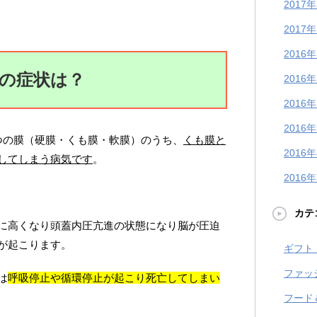
2017
2017
2016
の症状は？
2016
2016
2016
つの膜（硬膜・くも膜・軟膜）のうち、
くも膜と
2016
してしまう病気です
。
2016
カテ
に高くなり頭蓋内圧亢進の状態になり脳が圧迫
が起こります。
ギフト
ファッ
は
呼吸停止や循環停止が起こり死亡してしまい
フード