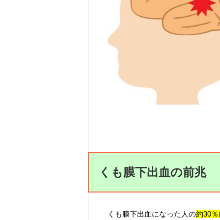
くも膜下出血の前兆
くも膜下出血になった人の
約30