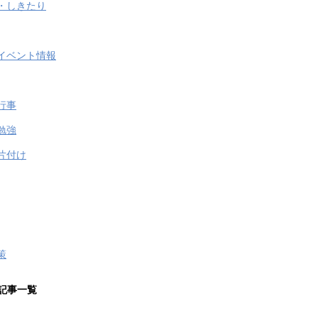
・しきたり
イベント情報
行事
勉強
片付け
策
記事一覧