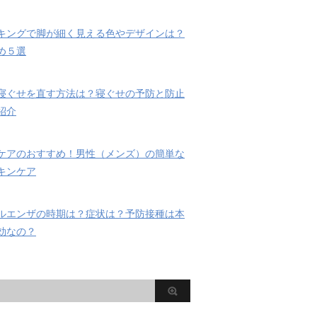
キングで脚が細く見える色やデザインは？
め５選
寝ぐせを直す方法は？寝ぐせの予防と防止
紹介
ケアのおすすめ！男性（メンズ）の簡単な
キンケア
ルエンザの時期は？症状は？予防接種は本
効なの？