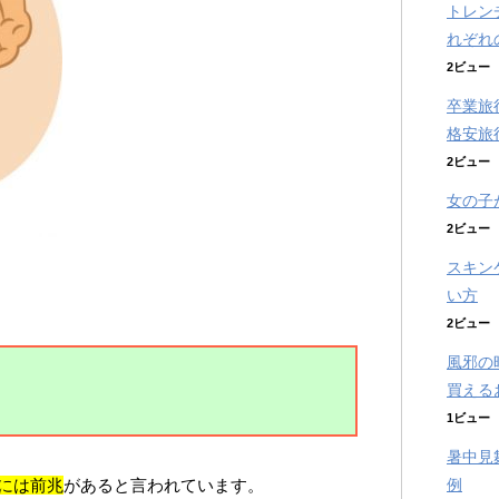
トレン
れぞれ
2ビュー
卒業旅
格安旅
2ビュー
女の子
2ビュー
スキン
い方
2ビュー
風邪の
買える
1ビュー
暑中見
％には前兆
があると言われています。
例