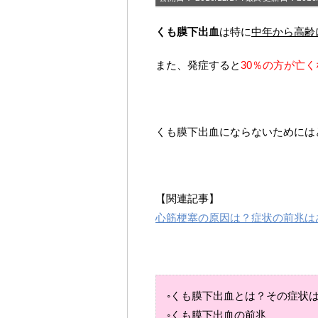
くも膜下出血
は特に
中年から高齢
また、発症すると
30％の方が亡
くも膜下出血にならないためには
【関連記事】
心筋梗塞の原因は？症状の前兆は
◦くも膜下出血とは？その症状
◦くも膜下出血の前兆