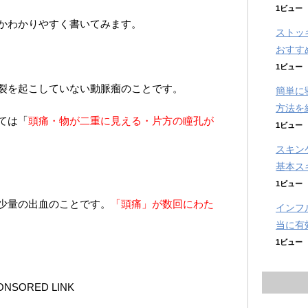
1ビュー
かわかりやすく書いてみます。
ストッ
おすす
1ビュー
裂を起こしていない動脈瘤のことです。
簡単に
方法を
ては「
頭痛・物が二重に見える・片方の瞳孔が
1ビュー
スキン
基本ス
1ビュー
少量の出血のことです。
「頭痛」が数回にわた
インフ
当に有
1ビュー
ONSORED LINK