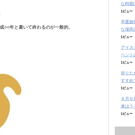
な時期
1ビュー
。
卒業旅
成○○年と書いて終わるのが一般的。
な場所
1ビュー
アイス
ベント
1ビュー
折りた
すすめ
1ビュー
６月６
来は？
1ビュー