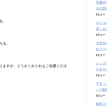
卒園式
る位置
1ビュー
る。
ボジョ
楽しみ
1ビュー
大宮氷
れる。
めアク
1ビュー
メンズ
りますが、どうかくれぐれもご自愛くださ
すめ５
1ビュー
干支（
って動
1ビュー
梅雨入