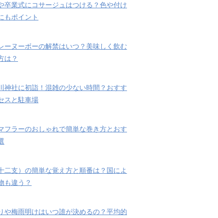
や卒業式にコサージュはつける？色や付け
にもポイント
レーヌーボーの解禁はいつ？美味しく飲む
方は？
川神社に初詣！混雑の少ない時間？おすす
セスと駐車場
マフラーのおしゃれで簡単な巻き方とおす
選
十二支）の簡単な覚え方と順番は？国によ
物も違う？
りや梅雨明けはいつ誰が決めるの？平均的