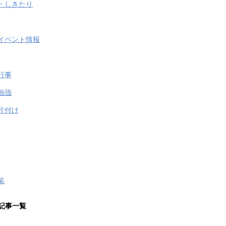
・しきたり
イベント情報
行事
勉強
片付け
策
記事一覧