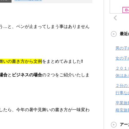
う…と、ペンが止まってしまう事はありません
最近
男の子
女の子
舞いの書き方から文例
をまとめてみました‼
２０１
場合
と
ビジネスの場合
の２つをご紹介いたしま
休はあ
２分の
行事な
卒業旅
したら、今年の暑中見舞いの書き方が一味変わ
格安旅
アー