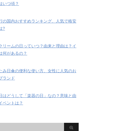
はいつ頃？
行の国内おすすめランキング、人気で格安
は?
クリームの日っていつ？由来と理由は？イ
は何があるの？
たみ日傘の便利な使い方、女性に人気のお
ブランド
日はどうして「楽器の日」なの？意味と由
イベントは？