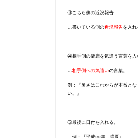
③こちら側の近況報告
…書いている側の
近況報告
を入れ
④相手側の健康を気遣う言葉を入
…
相手側への気遣い
の言葉。
例；『暑さはこれからが本番とな
い。』
⑤最後に日付を入れる。
…例；『平成○○年 盛夏』