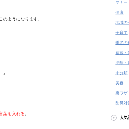
マナー
健康
このようになります。
地域の
子育て
季節の
宿題・
掃除・
。』
未分類
美容
裏ワザ
防災対
言葉を入れる
。
人気