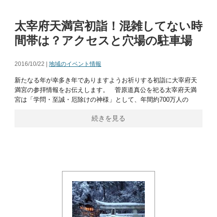
太宰府天満宮初詣！混雑してない時
間帯は？アクセスと穴場の駐車場
2016/10/22 |
地域のイベント情報
新たなる年が幸多き年でありますようお祈りする初詣に大宰府天
満宮の参拝情報をお伝えします。 菅原道真公を祀る太宰府天満
宮は「学問・至誠・厄除けの神様」として、年間約700万人の
続きを見る