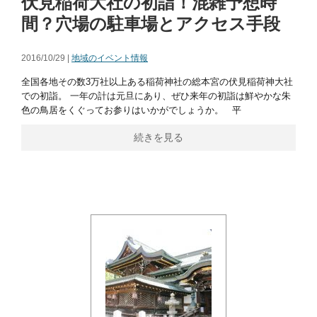
伏見稲荷大社の初詣！混雑予想時
間？穴場の駐車場とアクセス手段
2016/10/29 |
地域のイベント情報
全国各地その数3万社以上ある稲荷神社の総本宮の伏見稲荷神大社
での初詣。 一年の計は元旦にあり、ぜひ来年の初詣は鮮やかな朱
色の鳥居をくぐってお参りはいかがでしょうか。 平
続きを見る