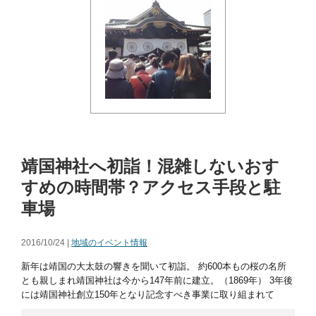
靖国神社へ初詣！混雑しないおす
すめの時間帯？アクセス手段と駐
車場
2016/10/24 |
地域のイベント情報
新年は靖国の大太鼓の響きを聞いて初詣。 約600本もの桜の名所
とも親しまれ靖国神社は今から147年前に建立。（1869年） 3年後
には靖国神社創立150年となり記念すべき事業に取り組まれて